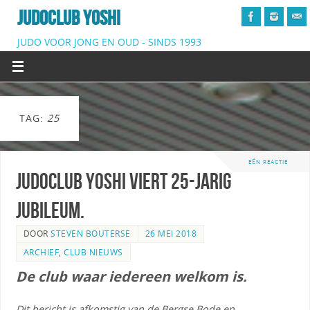
JUDOCLUB YOSHI
JUDO VOOR JONG EN OUD - SINDS 1993
TAG:
25
EÉN REACTIE
Judoclub Yoshi viert 25-jarig
jubileum.
DOOR
STEVEN BOUTERSE
26 MEI 2018
ARCHIEF
,
CLUB NIEUWS
De club waar iedereen welkom is.
Dit bericht is afkomstig van de Bergse Bode en