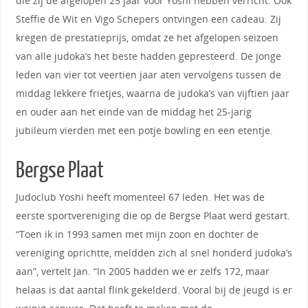
die zij de afgelopen 25 jaar voor Yoshi hebben verricht. Ook
Steffie de Wit en Vigo Schepers ontvingen een cadeau. Zij
kregen de prestatieprijs, omdat ze het afgelopen seizoen
van alle judoka’s het beste hadden gepresteerd. De jonge
leden van vier tot veertien jaar aten vervolgens tussen de
middag lekkere frietjes, waarna de judoka’s van vijftien jaar
en ouder aan het einde van de middag het 25-jarig
jubileum vierden met een potje bowling en een etentje.
Bergse Plaat
Judoclub Yoshi heeft momenteel 67 leden. Het was de
eerste sportvereniging die op de Bergse Plaat werd gestart.
“Toen ik in 1993 samen met mijn zoon en dochter de
vereniging oprichtte, meldden zich al snel honderd judoka’s
aan”, vertelt Jan. “In 2005 hadden we er zelfs 172, maar
helaas is dat aantal flink gekelderd. Vooral bij de jeugd is er