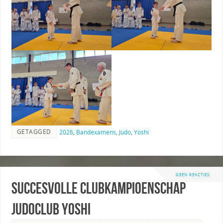
GETAGGED
2026
,
Bandexamens
,
Judo
,
Yoshi
GEEN REACTIES
Succesvolle clubkampioenschap
Judoclub Yoshi