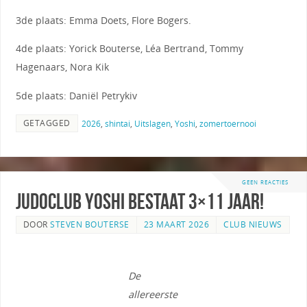
3de plaats: Emma Doets, Flore Bogers.
4de plaats: Yorick Bouterse, Léa Bertrand, Tommy
Hagenaars, Nora Kik
5de plaats: Daniël Petrykiv
GETAGGED
2026
,
shintai
,
Uitslagen
,
Yoshi
,
zomertoernooi
GEEN REACTIES
Judoclub Yoshi bestaat 3×11 jaar!
DOOR
STEVEN BOUTERSE
23 MAART 2026
CLUB NIEUWS
De
allereerste