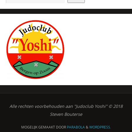
Alle rechten voorbehouden aan "Judoclub Yoshi" © 2018
Steven Bouterse
MOGELIJK GEMAAKT DOOR
PARABOLA
&
WORDPRESS.