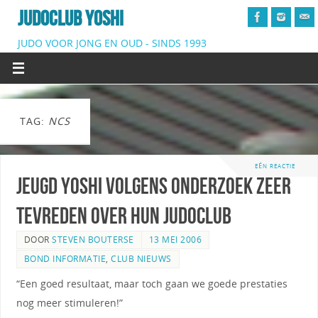
JUDOCLUB YOSHI
JUDO VOOR JONG EN OUD - SINDS 1993
TAG:
NCS
EÉN REACTIE
Jeugd Yoshi volgens onderzoek zeer
tevreden over hun judoclub
DOOR
STEVEN BOUTERSE
13 MEI 2006
BOND INFORMATIE
,
CLUB NIEUWS
“Een goed resultaat, maar toch gaan we goede prestaties
nog meer stimuleren!”