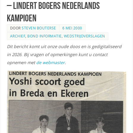
– Lindert Bogers Nederlands
Kampioen
DOOR
STEVEN BOUTERSE
6 MEI 2000
ARCHIEF
,
BOND INFORMATIE
,
WEDSTRIJDVERSLAGEN
Dit bericht komt uit onze oude doos en is gedigitaliseerd
in 2026
.
Bij vragen of opmerkingen kunt u contact
opnemen met
de webmaster
.