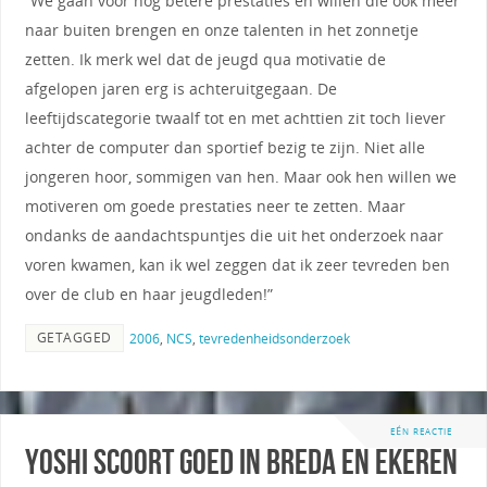
“We gaan voor nog betere prestaties en willen die ook meer
naar buiten brengen en onze talenten in het zonnetje
zetten. Ik merk wel dat de jeugd qua motivatie de
afgelopen jaren erg is achteruitgegaan. De
leeftijdscategorie twaalf tot en met achttien zit toch liever
achter de computer dan sportief bezig te zijn. Niet alle
jongeren hoor, sommigen van hen. Maar ook hen willen we
motiveren om goede prestaties neer te zetten. Maar
ondanks de aandachtspuntjes die uit het onderzoek naar
voren kwamen, kan ik wel zeggen dat ik zeer tevreden ben
over de club en haar jeugdleden!”
GETAGGED
2006
,
NCS
,
tevredenheidsonderzoek
EÉN REACTIE
Yoshi scoort goed in Breda en Ekeren