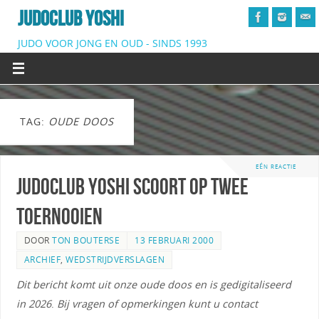
JUDOCLUB YOSHI
JUDO VOOR JONG EN OUD - SINDS 1993
TAG:
OUDE DOOS
EÉN REACTIE
Judoclub Yoshi scoort op twee
toernooien
DOOR
TON BOUTERSE
13 FEBRUARI 2000
ARCHIEF
,
WEDSTRIJDVERSLAGEN
Dit bericht komt uit onze oude doos en is gedigitaliseerd
in 2026
.
Bij vragen of opmerkingen kunt u contact