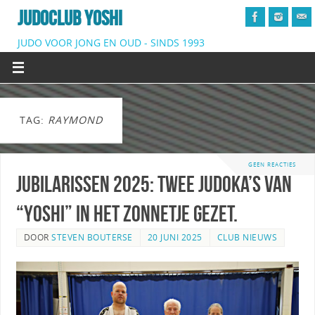
JUDOCLUB YOSHI
JUDO VOOR JONG EN OUD - SINDS 1993
TAG:
RAYMOND
GEEN REACTIES
Jubilarissen 2025: Twee judoka’s van
“Yoshi” in het zonnetje gezet.
DOOR
STEVEN BOUTERSE
20 JUNI 2025
CLUB NIEUWS