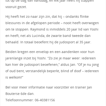
tot op de dag van vandaag, en elk jaar heeft hij stappen
vooruit gezet.
Hij heeft het zo naar zijn zin, dat hij – ondanks flinke
blessures in de afgelopen periode – nooit heeft overwogen
om te stoppen. Raymond is inmiddels 20 jaar lid van Yoshi
en heeft, net als Lucinda, de zwarte band tweede dan
behaald. In totaal beoefent hij de judosport al 35 jaar.
Beiden kregen een envelop en een aandenken voor hun
jarenlange inzet bij Yoshi. “Zo zie je maar weer: iedereen
kan hier de judosport beoefenen,” aldus Jan. “Of je nu jong
of oud bent, verstandelijk beperkt, blind of doof – iedereen
is welkom!”
Bel voor meer informatie naar voorzitter en trainer Jan
Bouterse 6de dan.
Telefoonnummer: 06-40381156