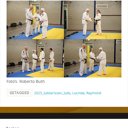
Foto’s: Roberto Buth
GETAGGED
2025
,
Jubilarissen
,
Judo
,
Lucinda
,
Raymond