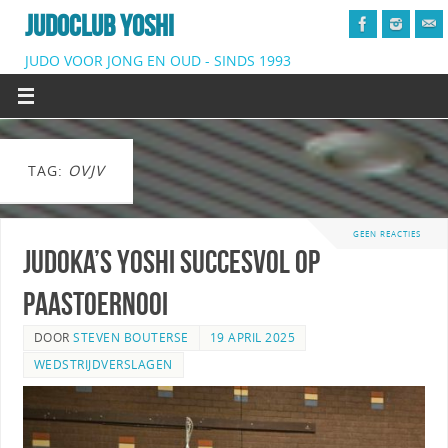
JUDOCLUB YOSHI
JUDO VOOR JONG EN OUD - SINDS 1993
TAG:
OVJV
GEEN REACTIES
Judoka’s Yoshi succesvol op
paastoernooi
DOOR
STEVEN BOUTERSE
19 APRIL 2025
WEDSTRIJDVERSLAGEN