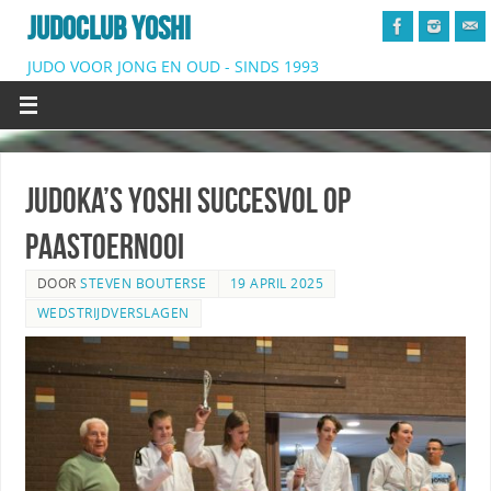
JUDOCLUB YOSHI
JUDO VOOR JONG EN OUD - SINDS 1993
Judoka’s Yoshi succesvol op
paastoernooi
DOOR
STEVEN BOUTERSE
19 APRIL 2025
WEDSTRIJDVERSLAGEN