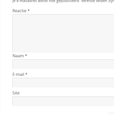
Je e-mailadres wordt niet gepubliceerd.
Vereiste velden zi
Reactie
*
Naam
*
E-mail
*
Site