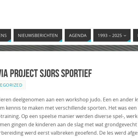
ENS
NIEUWSBERICHTEN
AGENDA
1993 – 2025
ia project Sjors Sportief
EGORIZED
en deelgenomen aan een workshop judo. Een en ander kwam 
om kennis te maken met verschillende sporten. Het was ee
training. Op een speelse manier werden diverse spel-, we
komen gingen de kinderen aan de slag met wat grondgevecht
ereiding werd eerst valbreken geoefend. De les werd afge