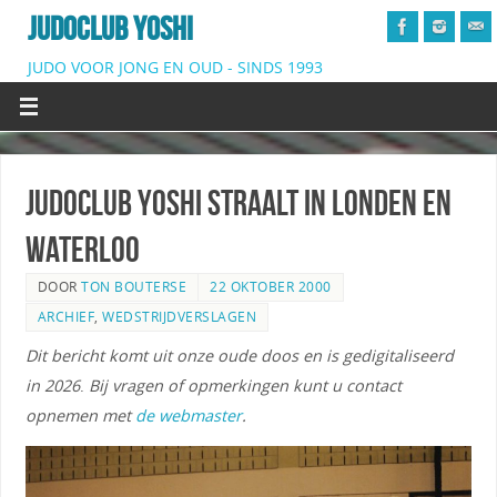
JUDOCLUB YOSHI
JUDO VOOR JONG EN OUD - SINDS 1993
Judoclub Yoshi straalt in Londen en
Waterloo
DOOR
TON BOUTERSE
22 OKTOBER 2000
ARCHIEF
,
WEDSTRIJDVERSLAGEN
Dit bericht komt uit onze oude doos en is gedigitaliseerd
in 2026
.
Bij vragen of opmerkingen kunt u contact
opnemen met
de webmaster
.