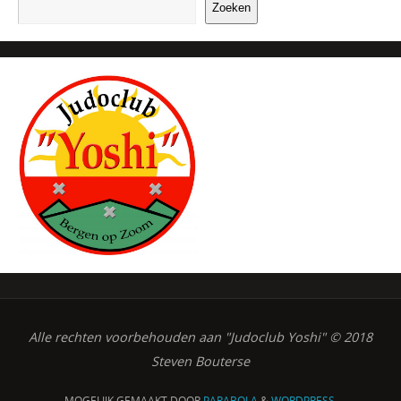
Zoeken
Alle rechten voorbehouden aan "Judoclub Yoshi" © 2018
Steven Bouterse
MOGELIJK GEMAAKT DOOR
PARABOLA
&
WORDPRESS.