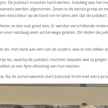
n. De judoka’s moesten hard werken. Gelukkig was het redel
examens werden afgenomen. Zeven in de eerste groep en tw
is een extra kleur op de band om te laten zien dat de judoka
eten ze dan ook goed zien. Er werden verschillende onderd
 voor vandaag even achterwege gelaten. Dit deden de judok
 en, met dank aan een van de ouders, was er een lekker ijs
je les, waarbij de judoka’s mochten bepalen wat zij gingen
dden zo een fijne afsluiting van hun seizoen.
ie. Na de zomervakantie start Judoclub Yoshi met extra proe