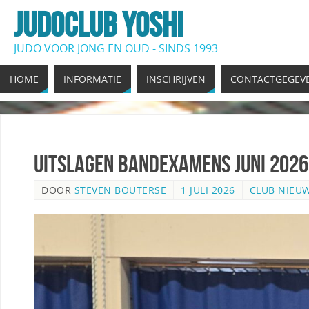
JUDOCLUB YOSHI
JUDO VOOR JONG EN OUD - SINDS 1993
HOME
INFORMATIE
INSCHRIJVEN
CONTACTGEGEV
Uitslagen Bandexamens Juni 2026:
DOOR
STEVEN BOUTERSE
1 JULI 2026
CLUB NIEU