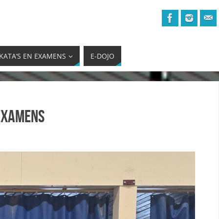
KATA’S EN EXAMENS
E-DOJO
 examens