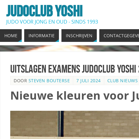
JUDOCLUB YOSHI
JUDO VOOR JONG EN OUD - SINDS 1993
HOME
INFORMATIE
INSCHRIJVEN
CONTACTGEGEV
Uitslagen Examens Judoclub Yoshi
DOOR
STEVEN BOUTERSE
7 JULI 2024
CLUB NIEUWS
Nieuwe kleuren voor J