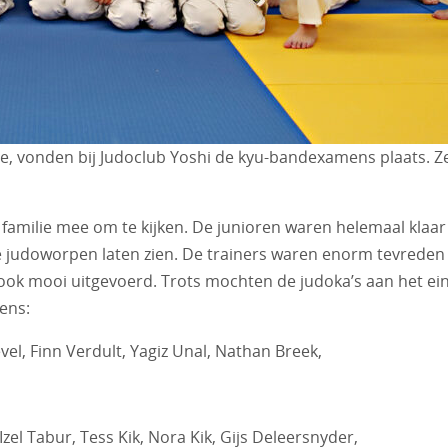
ie, vonden bij Judoclub Yoshi de kyu-bandexamens plaats. Ze
 familie mee om te kijken. De junioren waren helemaal kla
e judoworpen laten zien. De trainers waren enorm tevreden 
ook mooi uitgevoerd. Trots mochten de judoka’s aan het ei
ens:
vel, Finn Verdult, Yagiz Unal, Nathan Breek,
el Tabur, Tess Kik, Nora Kik, Gijs Deleersnyder,