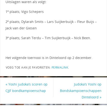
Uitslagen waren als volgt:
1
plaats; Vigo Schepers
e
2
plaats; Dylarah Smits – Lars Suijkerbuijk – Fleur Buijs –
e
Jack van der Giesen
3
plaats; Sarah Terdu – Tim Suijkerbuijk – Nick Been.
e
Het volgende toernooi is in Dinteloord op 2 december.
VOEG TOE AAN JE FAVORIETEN:
PERMALINK
.
«
Yoshi judoka’s scoren op
Judoka’s Yoshi op
CJJF bondkampioenschap
Bondskampioenschappen
Dinteloord
»