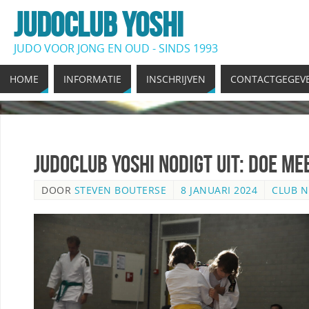
JUDOCLUB YOSHI
JUDO VOOR JONG EN OUD - SINDS 1993
HOME
INFORMATIE
INSCHRIJVEN
CONTACTGEGEV
Judoclub Yoshi nodigt uit: Doe me
DOOR
STEVEN BOUTERSE
8 JANUARI 2024
CLUB N