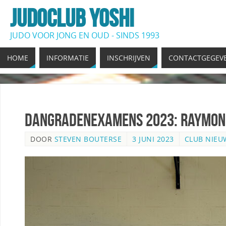
JUDOCLUB YOSHI
JUDO VOOR JONG EN OUD - SINDS 1993
HOME
INFORMATIE
INSCHRIJVEN
CONTACTGEGEV
Dangradenexamens 2023: Raymond
DOOR
STEVEN BOUTERSE
3 JUNI 2023
CLUB NIEU