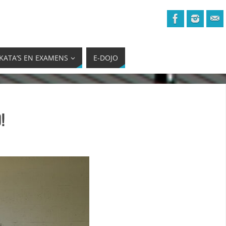
KATA’S EN EXAMENS
E-DOJO
!