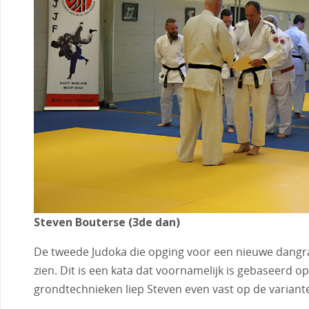
Steven Bouterse (3de dan)
De tweede Judoka die opging voor een nieuwe dangra
zien. Dit is een kata dat voornamelijk is gebaseerd 
grondtechnieken liep Steven even vast op de variante