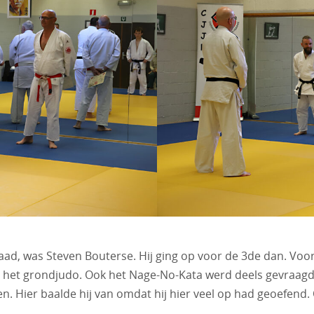
ad, was Steven Bouterse. Hij ging op voor de 3de dan. Voo
op het grondjudo. Ook het Nage-No-Kata werd deels gevraagd e
n. Hier baalde hij van omdat hij hier veel op had geoefend