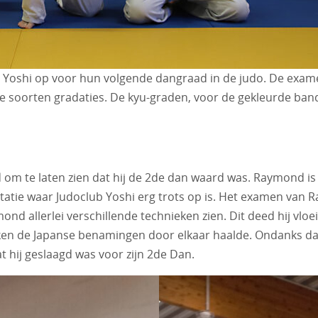
ub Yoshi op voor hun volgende dangraad in de judo. De exa
wee soorten gradaties. De kyu-graden, voor de gekleurde b
m te laten zien dat hij de 2de dan waard was. Raymond is 
statie waar Judoclub Yoshi erg trots op is. Het examen van
mond allerlei verschillende technieken zien. Dit deed hij vl
 de Japanse benamingen door elkaar haalde. Ondanks dat li
t hij geslaagd was voor zijn 2de Dan.