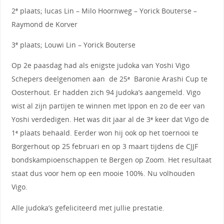
2
plaats; lucas Lin – Milo Hoornweg – Yorick Bouterse –
e
Raymond de Korver
3
plaats; Louwi Lin – Yorick Bouterse
e
Op 2e paasdag had als enigste judoka van Yoshi Vigo
Schepers deelgenomen aan de 25
Baronie Arashi Cup te
e
Oosterhout. Er hadden zich 94 judoka’s aangemeld. Vigo
wist al zijn partijen te winnen met Ippon en zo de eer van
Yoshi verdedigen. Het was dit jaar al de 3
keer dat Vigo de
e
1
plaats behaald. Eerder won hij ook op het toernooi te
e
Borgerhout op 25 februari en op 3 maart tijdens de CJJF
bondskampioenschappen te Bergen op Zoom. Het resultaat
staat dus voor hem op een mooie 100%. Nu volhouden
Vigo.
Alle judoka’s gefeliciteerd met jullie prestatie.