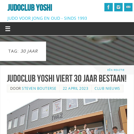
JUDOCLUB YOSHI
JUDO VOOR JONG EN OUD - SINDS 1993
TAG:
30 JAAR
EÉN REACTIE
Judoclub Yoshi viert 30 jaar bestaan!
DOOR
STEVEN BOUTERSE
22 APRIL 2023
CLUB NIEUWS